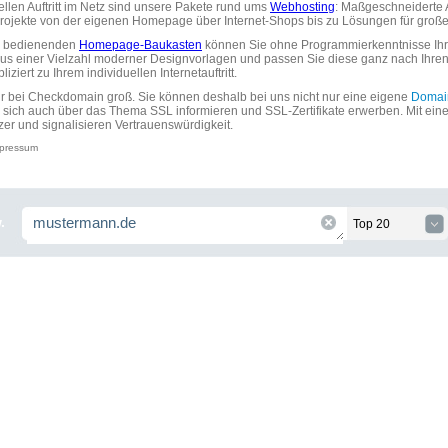
uellen Auftritt im Netz sind unsere Pakete rund ums
Webhosting
: Maßgeschneiderte A
tprojekte von der eigenen Homepage über Internet-Shops bis zu Lösungen für gr
zu bedienenden
Homepage-Baukasten
können Sie ohne Programmierkenntnisse Ihre
aus einer Vielzahl moderner Designvorlagen und passen Sie diese ganz nach Ihre
ziert zu Ihrem individuellen Internetauftritt.
ir bei Checkdomain groß. Sie können deshalb bei uns nicht nur eine eigene
Domai
 sich auch über das Thema SSL informieren und SSL-Zertifikate erwerben. Mit ein
zer und signalisieren Vertrauenswürdigkeit.
pressum
.
Top 20